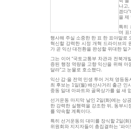
학’을
나고,
겠다”
을 제
특히 
며 표
행사해 주실 소중한 한 표 한 표야말로
혁신할 강력한 시정 개혁 드라이브의 원
가 곧 익산 대전환을 완성할 위대한 밑
그는 이어 “국토교통부 차관과 전북개
증된 행정 역량을 고향 익산을 위해 아
달라”고 눈물로 호소했다.
익산 갑·을 전역 민생 투어 거쳐 영등동서
최 후보는 1일(월) 배산사거리 출근 
중동 일대 아파트와 골목상가를 쉴 새 없
선거운동 마지막 날인 2일(화)에는 상
한 강력한 실행력을 강조한 뒤, 동부시
를 약속할 계획이다.
특히 선거운동의 대미를 장식할 2일(화
위원회와 지지자들이 총집결하는 ‘파이널