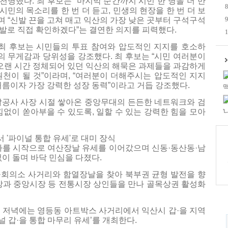
 천명했다. 최 후보는 “마지막 순간까지 시민 한 명을 더 만
8
 시민의 목소리를 한 번 더 듣고, 민생의 현장을 한 번 더 보
며 “신발 끈을 고쳐 매고 익산의 가장 낮은 곳부터 구석구석
9
 발로 직접 확인하겠다”는 결연한 의지를 피력했다.
1
최 후보는 시민들의 투표 참여와 압도적인 지지를 호소하
의 무게감과 당위성을 강조했다. 최 후보는 “시민 여러분이
 오랜 시간 정체되어 있던 익산의 해묵은 과제들을 과감하게
천이 될 것”이라며, “여러분이 더해주시는 압도적인 지지
거름이자 가장 강력한 성장 동력”이라고 거듭 강조했다.
맥
발공사 사장 시절 쌓아온 중앙무대의 든든한 네트워크와 검
낌없이 쏟아부을 수 있도록, 일할 수 있는 강력한 힘을 모아
'
 '파이널 통합 유세'로 대미 장식
인사를 시작으로 여산장날 유세를 이어갔으며 신동·동산동·남
이 돌며 바닥 민심을 다졌다.
공회의소 사거리와 함열장날을 찾아 북부권 균형 발전을 향
장과 중앙시장 등 전통시장 상인들을 만나 골목상권 활성화
) 저녁에는 영등동 아트박스 사거리에서 익산시 갑·을 지역
 갑·을 통합 마무리 유세’를 개최한다.