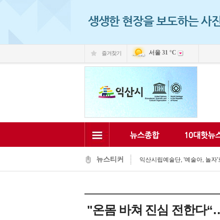
서울
31 °C
즐겨찾기
익산 민-관, K-문화도시 도약 '맞
익산, 머무는 농촌 관광으로 활력
전국 문화도시, 익산서 지속가능한
익산시, 시민 중심 중장기 복지계
뉴스티커
익산시립예술단, '예술아, 놀자'로
익산시, 고립가구 발굴·지원 역량
익산시, 8월 안전점검의 날 민관
익산글로벌문화관, 그림과 축제로
익산 '모현삼성치과', 나눔으로 
"온몸 바쳐 진심 전한다“…
전북은행, 익산 취약계층의 시원
익산 민-관, K-문화도시 도약 '맞