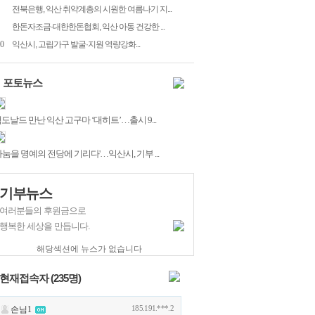
전북은행, 익산 취약계층의 시원한 여름나기 지...
한돈자조금·대한한돈협회, 익산 아동 건강한 ...
0
익산시, 고립가구 발굴·지원 역량강화...
포토뉴스
도날드 만난 익산 고구마 ‘대히트’…출시 9...
나눔을 명예의 전당에 기리다'…익산시, 기부 ...
기부뉴스
여러분들의 후원금으로
행복한 세상을 만듭니다.
해당섹션에 뉴스가 없습니다
현재접속자 (
235
명)