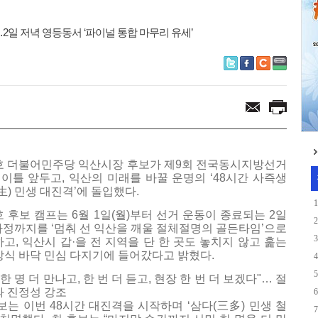
…2일 저녁 영등동서 ‘파이널 통합 마무리 유세’
 더불어민주당 익산시장 후보가 제9회 전국동시지방선거
 이틀 앞두고, 익산의 미래를 바꿀 운명의 ‘48시간 사즉생
生) 민생 대진격’에 돌입했다.
1
 후보 캠프는 6월 1일(월)부터 선거 운동이 종료되는 2일
2
 자정까지를 ‘멈춰 선 익산을 깨울 절체절명의 골든타임’으로
3
고, 익산시 갑·을 전 지역을 단 한 곳도 놓치지 않고 훑는
식 바닥 민심 다지기에 들어갔다고 밝혔다.
4
5
 한 명 더 만나고, 한 번 더 듣고, 현장 한 번 더 보겠다"… 절
 진정성 강조
6
보는 이번 48시간 대진격을 시작하며 ‘삼다(三多) 민생 철
7