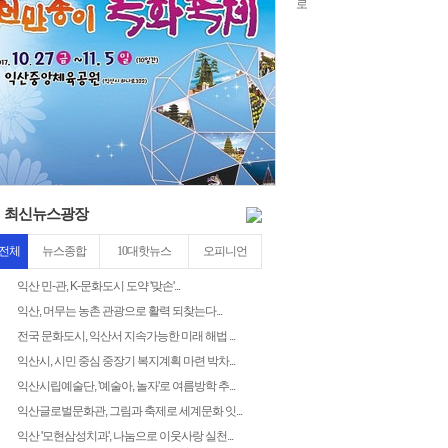
22
4
3
최신뉴스광장
전체
뉴스종합
10대핫뉴스
오피니언
익산 민-관, K-문화도시 도약 '맞손'...
익산, 머무는 농촌 관광으로 활력 되찾는다...
전국 문화도시, 익산서 지속가능한 미래 해법 ...
익산시, 시민 중심 중장기 복지계획 마련 박차...
익산시립예술단, '예술아, 놀자'로 여름방학 추...
익산글로벌문화관, 그림과 축제로 세계문화 잇...
익산 '모현삼성치과', 나눔으로 이웃사랑 실천...