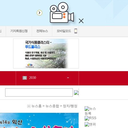
입
기자회원신청
전체뉴스
모바일모드
2030
5
1
6
2
源
7
1
泥
8
6
二쇱감
9
2
뉴스홈
>
뉴스종합
>
정치/행정
紐⑦
10
2
cctv
1
1
LH
2
1
chlwntjd
3