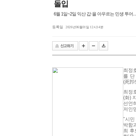
돌입
6월 1일~2일 익산 갑·을 아우르는 민생 투어
등록일
2026년06월01일 12시14분
최정호
를 단
(死卽
최정호
(화)
선언하
저인망
"시민
박함과
최 후