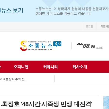
로그인
회원가
손'
 되찾는다...
 미래 해법 모색...
획 마련 박차...
 여름방학 추억 선...
강화...
 합동 캠페인 펼쳐...
 세계문화 잇다...
이웃사랑 실천...
최정호 '48시간 사즉생 민생 대진격'
한 여름나기 지원...
손'