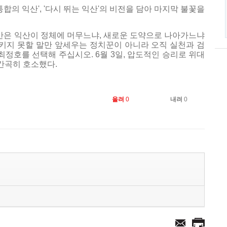
합의 익산', '다시 뛰는 익산'의 비전을 담아 마지막 불꽃을
시간은 익산이 정체에 머무느냐, 새로운 도약으로 나아가느냐
지키지 못할 말만 앞세우는 정치꾼이 아니라 오직 실천과 검
최정호를 선택해 주십시오. 6월 3일, 압도적인 승리로 위대
 간곡히 호소했다.
올려
0
내려
0