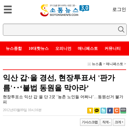
로그인
뉴스종합
10대핫뉴스
오피니언
매니페스토
커뮤니티
뉴스홈
>
매니페스토
>
익산 갑·을 경선, 현장투표서 '판가
름'‥‘불법 동원을 막아라’
현장투표소 익산 갑·을 단 2곳 ‘농촌 노인들 어쩌나’…동원선거 불가
피
2012년03월09일 10시16분
기사스크랩
작게 -
크게 +