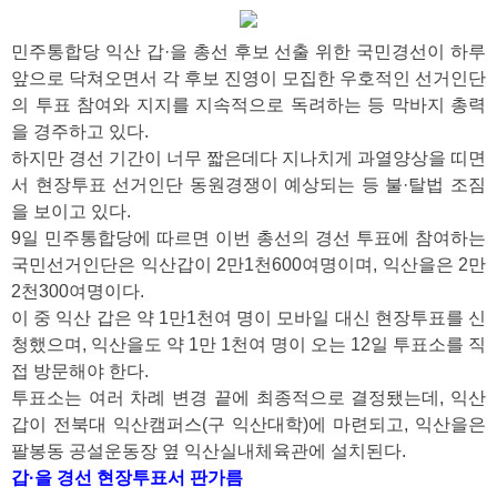
민주통합당 익산 갑·을 총선 후보 선출 위한 국민경선이 하루
앞으로 닥쳐오면서 각 후보 진영이 모집한 우호적인 선거인단
의 투표 참여와 지지를 지속적으로 독려하는 등 막바지 총력
을 경주하고 있다.
하지만 경선 기간이 너무 짧은데다 지나치게 과열양상을 띠면
서 현장투표 선거인단 동원경쟁이 예상되는 등 불·탈법 조짐
을 보이고 있다.
9일 민주통합당에 따르면 이번 총선의 경선 투표에 참여하는
국민선거인단은 익산갑이 2만1천600여명이며, 익산을은 2만
2천300여명이다.
이 중 익산 갑은 약 1만1천여 명이 모바일 대신 현장투표를 신
청했으며, 익산을도 약 1만 1천여 명이 오는 12일 투표소를 직
접 방문해야 한다.
투표소는 여러 차례 변경 끝에 최종적으로 결정됐는데, 익산
갑이 전북대 익산캠퍼스(구 익산대학)에 마련되고, 익산을은
팔봉동 공설운동장 옆 익산실내체육관에 설치된다.
갑·을 경선 현장투표서 판가름