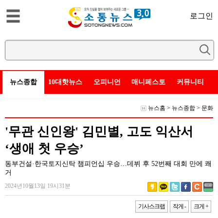
로그인
뉴스종합
10대핫뉴스
오피니언
매니페스토
커뮤니티
뉴스홈
>
뉴스종합
>
문화
'무관 신인왕' 김민별, 고도 익산서
‘생애 첫 우승’
동부건설·한국토지신탁 챔피언십 우승…데뷔 후 52번째 대회 만에 쾌
거
2024년10월13일 19시31분
기사스크랩
작게 -
크게 +