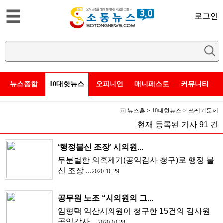
로그인
뉴스종합
10대핫뉴스
오피니언
매니페스토
커뮤니티
뉴스홈
>
10대핫뉴스
>
쓰레기문제
현재 등록된 기사
91
건
‘행정불신 조장’ 시의원...
무분별한 의혹제기(공익감사 청구)로 행정 불
신 조장 ...
2020-10-29
공무원 노조 “시의원의 그...
임형택 익산시의원이 청구한 15건의 감사원
공익감사 ...
2020-10-28