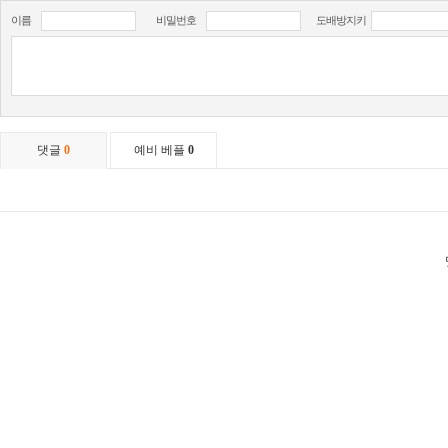
이름
비밀번호
도배방지키
댓글
0
예비 베플
0