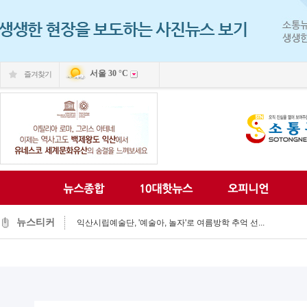
서울
30 °C
즐겨찾기
익산 민-관, K-문화도시 도약 '맞손'
익산, 머무는 농촌 관광으로 활력 되찾는다...
전국 문화도시, 익산서 지속가능한 미래 해법 모색...
익산시, 시민 중심 중장기 복지계획 마련 박차...
뉴스티커
익산시립예술단, '예술아, 놀자'로 여름방학 추억 선...
익산시, 고립가구 발굴·지원 역량강화...
익산시, 8월 안전점검의 날 민관 합동 캠페인 펼쳐...
익산글로벌문화관, 그림과 축제로 세계문화 잇다...
익산 '모현삼성치과', 나눔으로 이웃사랑 실천...
전북은행, 익산 취약계층의 시원한 여름나기 지원...
익산 민-관, K-문화도시 도약 '맞손'