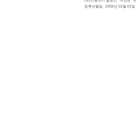
(유)소통뉴스 발행인 : 이성춘 
등록년월일 : 2006년 02월 02일 Cop