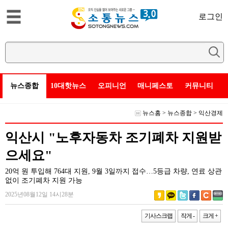
로그인
뉴스종합
10대핫뉴스
오피니언
매니페스토
커뮤니티
뉴스홈
>
뉴스종합
>
익산경제
익산시 "노후자동차 조기폐차 지원받
으세요"
20억 원 투입해 764대 지원, 9월 3일까지 접수…5등급 차량, 연료 상관
없이 조기폐차 지원 가능
2025년08월12일 14시28분
기사스크랩
작게 -
크게 +