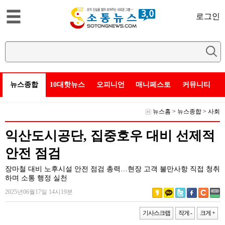
로그인
뉴스종합
10대핫뉴스
오피니언
매니페스토
커뮤니티
뉴스홈
>
뉴스종합
>
사회
익산도시공단, 집중호우 대비 선제적
안전 점검
장마철 대비 노후시설 안전 점검 총력…현장 고객 불만사항 직접 청취
하며 소통 행정 실천
2025년06월17일 14시19분
기사스크랩
작게 -
크게 +