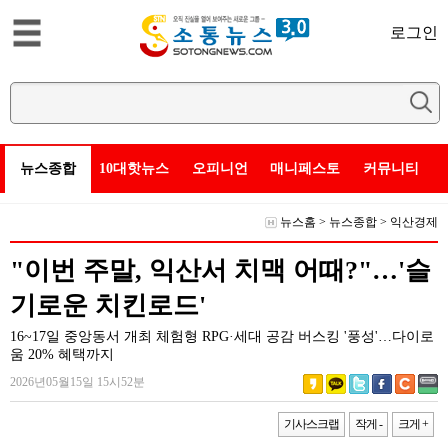
로그인
뉴스종합
10대핫뉴스
오피니언
매니페스토
커뮤니티
뉴스홈
>
뉴스종합
>
익산경제
"이번 주말, 익산서 치맥 어때?"…'슬
기로운 치킨로드'
16~17일 중앙동서 개최 체험형 RPG·세대 공감 버스킹 '풍성'…다이로
움 20% 혜택까지
2026년05월15일 15시52분
기사스크랩
작게 -
크게 +