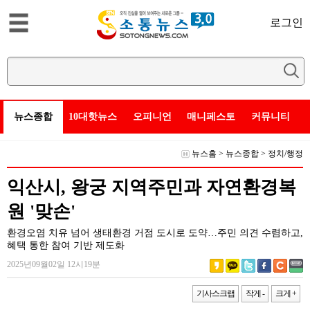
로그인
뉴스종합
10대핫뉴스
오피니언
매니페스토
커뮤니티
뉴스홈
>
뉴스종합
>
정치/행정
익산시, 왕궁 지역주민과 자연환경복
원 '맞손'
환경오염 치유 넘어 생태환경 거점 도시로 도약…주민 의견 수렴하고,
혜택 통한 참여 기반 제도화
2025년09월02일 12시19분
기사스크랩
작게 -
크게 +