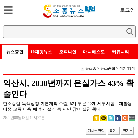
로그인
뉴스종합
10대핫뉴스
오피니언
매니페스토
커뮤니티
뉴스홈
>
뉴스종합
>
정치/행정
익산시, 2030년까지 온실가스 43% 확
줄인다
탄소중립·녹색성장 기본계획 수립, 5개 부문 40개 세부사업…재활용·
대중 교통 이용·에너지 절약 등 시민 참여 실천 확대
2025년08월13일 14시27분
기사스크랩
작게 -
크게 +