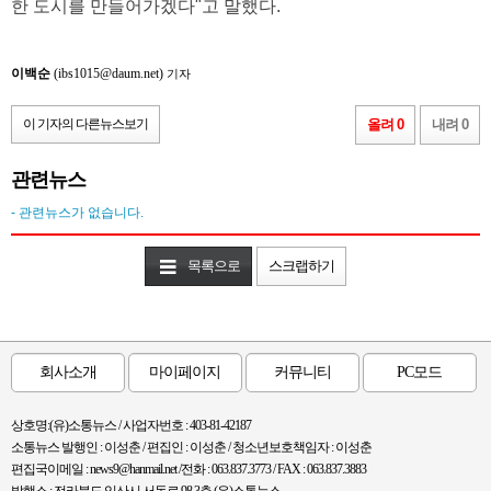
한 도시를 만들어가겠다"고 말했다.
이백순
(ibs1015@daum.net)
기자
이 기자의 다른뉴스보기
올려 0
내려 0
관련뉴스
- 관련뉴스가 없습니다.
목록으로
스크랩하기
회사소개
마이페이지
커뮤니티
PC모드
상호명:(유)소통뉴스 / 사업자번호 : 403-81-42187
소통뉴스 발행인 : 이성춘 / 편집인 : 이성춘 / 청소년보호책임자 : 이성춘
편집국이메일 : news9@hanmail.net /전화 : 063.837.3773 / FAX : 063.837.3883