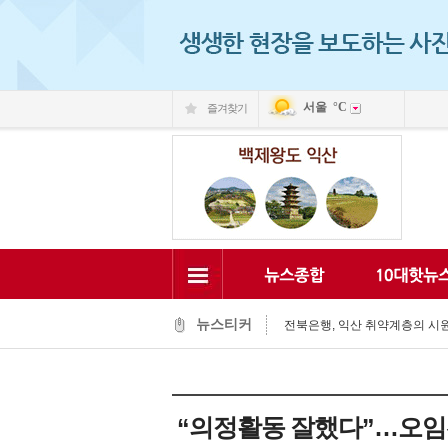
서울
°C
즐겨찾기
익산 민-관, K-문화도시 도약 '맞
익산, 머무는 농촌 관광으로 활력
전국 문화도시, 익산서 지속가능한
익산시, 시민 중심 중장기 복지계
익산시립예술단, '예술아, 놀자'로
익산시, 고립가구 발굴·지원 역량
익산시, 8월 안전점검의 날 민관
익산글로벌문화관, 그림과 축제로
익산 '모현삼성치과', 나눔으로 
뉴스티커
전북은행, 익산 취약계층의 시원
익산 민-관, K-문화도시 도약 '맞
“의정활동 잘했다”…오임