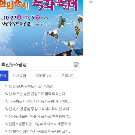
紐⑦
10
2
최신뉴스광장
전체
뉴스종합
10대핫뉴스
오피니언
익산 민-관, K-문화도시 도약 '맞손'...
익산, 머무는 농촌 관광으로 활력 되찾는다...
전국 문화도시, 익산서 지속가능한 미래 해법 ...
익산시, 시민 중심 중장기 복지계획 마련 박차...
익산시립예술단, '예술아, 놀자'로 여름방학 추...
익산글로벌문화관, 그림과 축제로 세계문화 잇...
익산 '모현삼성치과', 나눔으로 이웃사랑 실천...