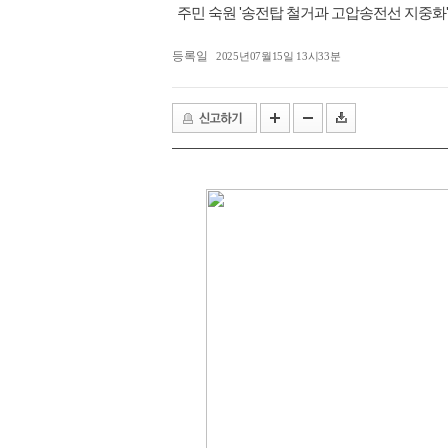
주민 숙원 '송전탑 철거과 고압송전선 지중화
등록일
2025년07월15일 13시33분