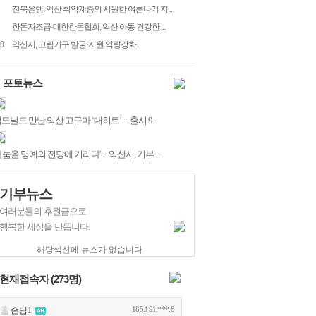
전북은행, 익산 취약계층의 시원한 여름나기 지...
한돈자조금·대한한돈협회, 익산 아동 건강한 ...
0
익산시, 고립가구 발굴·지원 역량강화...
포토뉴스
도날드 만난 익산 고구마 ‘대히트’…출시 9...
나눔을 명예의 전당에 기리다'…익산시, 기부 ...
기부뉴스
여러분들의 후원금으로
행복한 세상을 만듭니다.
해당섹션에 뉴스가 없습니다
현재접속자 (
273
명)