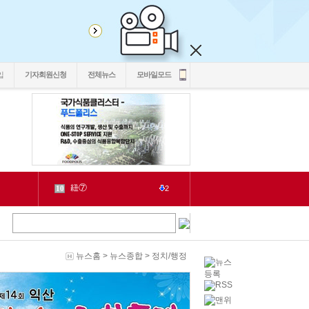
입
기자회원신청
전체뉴스
모바일모드
cctv
1
1
LH
2
1
chlwntjd
3
22
4
3
2030
5
뉴스홈
>
뉴스종합
>
정치/행정
1
6
2
源
7
1
泥
8
5
二쇱감
9
2