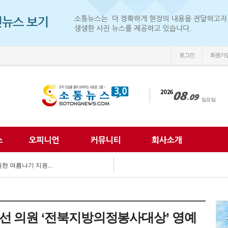
로그인
회원가
손'
 되찾는다...
 미래 해법 모색...
획 마련 박차...
 여름방학 추억 선...
강화...
 합동 캠페인 펼쳐...
 세계문화 잇다...
이웃사랑 실천...
한 여름나기 지원...
손'
선 의원 ‘전북지방의정봉사대상’ 영예