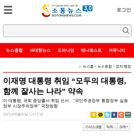
로그인
뉴스종합
10대핫뉴스
오피니언
매니페스토
커뮤니티
뉴스홈
>
뉴스종합
>
정치/행정
이재명 대통령 취임 “모두의 대통령,
함께 잘사는 나라” 약속
이 대통령, 국회 중앙홀서 취임 선서…“국민주권정부·통합정부·실용
정부·시장주의정부” 국정방향
2025년06월04일 12시37분
기사스크랩
작게 -
크게 +