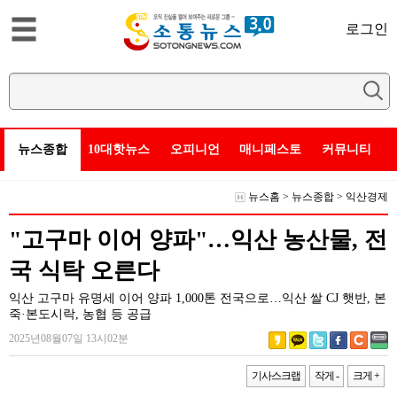
로그인
뉴스종합
10대핫뉴스
오피니언
매니페스토
커뮤니티
뉴스홈
>
뉴스종합
>
익산경제
"고구마 이어 양파"…익산 농산물, 전
국 식탁 오른다
익산 고구마 유명세 이어 양파 1,000톤 전국으로…익산 쌀 CJ 햇반, 본
죽·본도시락, 농협 등 공급
2025년08월07일 13시02분
기사스크랩
작게 -
크게 +