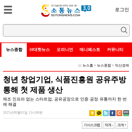
로그인
뉴스종합
10대핫뉴스
오피니언
매니페스토
커뮤니티
뉴스홈
>
뉴스종합
>
익산경제
청년 창업기업, 식품진흥원 공유주방
통해 첫 제품 생산
제조 인프라 없는 스타트업, 공유공장으로 인증·공정·유통까지 한 번
에 해결
2025년08월01일 13시00분
기사스크랩
작게 -
크게 +