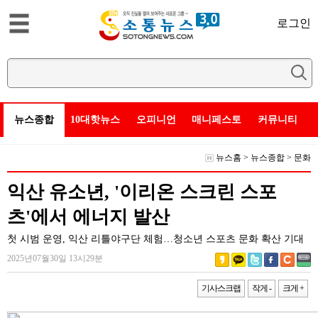
로그인
뉴스종합
10대핫뉴스
오피니언
매니페스토
커뮤니티
뉴스홈
>
뉴스종합
>
문화
익산 유소년, '이리온 스크린 스포
츠'에서 에너지 발산
첫 시범 운영, 익산 리틀야구단 체험…청소년 스포츠 문화 확산 기대
2025년07월30일 13시29분
기사스크랩
작게 -
크게 +