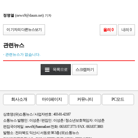
정명열
(news9@daum.net)
기자
이 기자의 다른뉴스보기
올려 0
내려 0
관련뉴스
- 관련뉴스가 없습니다.
목록으로
스크랩하기
회사소개
마이페이지
커뮤니티
PC모드
상호명:(유)소통뉴스 / 사업자번호 : 403-81-42187
소통뉴스 발행인 : 이성춘 / 편집인 : 이성춘 / 청소년보호책임자 : 이성춘
편집국이메일 : news9@hanmail.net /전화 : 063.837.3773 / FAX : 063.837.3883
발행소 : 전라북도 익산시 서동로 98 3층 (유)소통뉴스