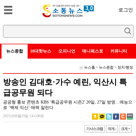
로그인
뉴스종합
10대핫뉴스
오피니언
매니페스토
커뮤니티
뉴스홈
>
뉴스종합
>
정치/행정
방송인 김대호·가수 예린, 익산시 특
급공무원 되다
공공형 홍보 콘텐츠 KBS '특급공무원 시즌2' 20일, 27일 방영…예능으
로 ‘백제 익산’ 매력 알린다
2025년06월19일 14시06분
기사스크랩
작게 -
크게 +