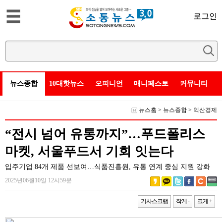
로그인
뉴스종합
10대핫뉴스
오피니언
매니페스토
커뮤니티
뉴스홈
>
뉴스종합
>
익산경제
“전시 넘어 유통까지”…푸드폴리스
마켓, 서울푸드서 기회 잇는다
입주기업 84개 제품 선보여…식품진흥원, 유통 연계 중심 지원 강화
2025년06월10일 12시59분
기사스크랩
작게 -
크게 +