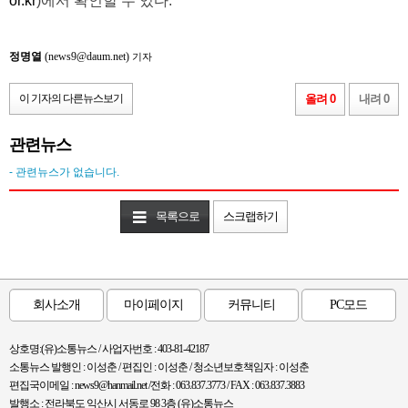
or.kr
)에서 확인할 수 있다.
정명열
(news9@daum.net)
기자
이 기자의 다른뉴스보기
올려 0
내려 0
관련뉴스
- 관련뉴스가 없습니다.
목록으로
스크랩하기
회사소개
마이페이지
커뮤니티
PC모드
상호명:(유)소통뉴스 / 사업자번호 : 403-81-42187
소통뉴스 발행인 : 이성춘 / 편집인 : 이성춘 / 청소년보호책임자 : 이성춘
편집국이메일 : news9@hanmail.net /전화 : 063.837.3773 / FAX : 063.837.3883
발행소 : 전라북도 익산시 서동로 98 3층 (유)소통뉴스