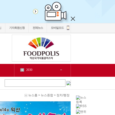
입
기자회원신청
전체뉴스
모바일모드
2030
5
1
6
2
源
7
1
泥
8
5
二쇱감
9
2
뉴스홈
>
뉴스종합
>
정치/행정
紐⑦
10
2
cctv
1
1
LH
2
1
chlwntjd
3