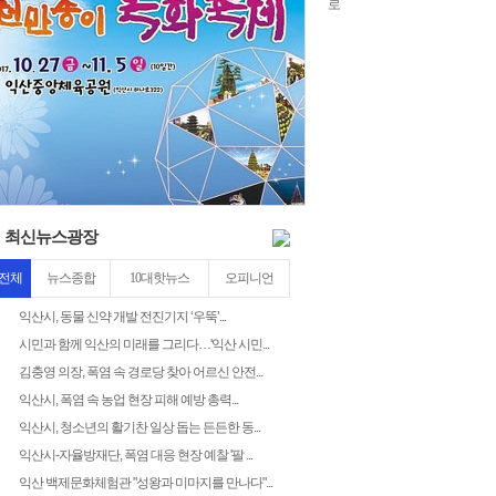
22
4
3
최신뉴스광장
전체
뉴스종합
10대핫뉴스
오피니언
익산시, 동물 신약 개발 전진기지 ‘우뚝’...
시민과 함께 익산의 미래를 그리다…'익산 시민...
김충영 의장, 폭염 속 경로당 찾아 어르신 안전...
익산시, 폭염 속 농업 현장 피해 예방 총력...
익산시, 청소년의 활기찬 일상 돕는 든든한 동...
익산시-자율방재단, 폭염 대응 현장 예찰 '팔 ...
익산 백제문화체험관 "성왕과 미마지를 만나다"...