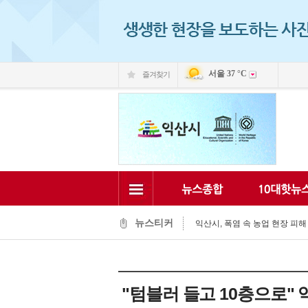
서울
37 °C
즐겨찾기
익산시, 동물 신약 개발 전진기지 ‘
시민과 함께 익산의 미래를 그리
김충영 의장, 폭염 속 경로당 찾아
익산시, 폭염 속 농업 현장 피해 
뉴스티커
익산시, 청소년의 활기찬 일상 돕
익산시-자율방재단, 폭염 대응 현장
익산 백제문화체험관 "성왕과 미
‘어르신들 건강을 지켜라’…최정호 
"텀블러 들고 10층으로" 
청년 자신감 회복·도전, 익산시가
초록우산 익산후원회·(주)미첼, 