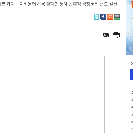
레이트 카페'…다회용컵 사용 캠페인 통해 친환경 행정문화 선도 실천
우뚝’...
1
2
3
4
5
6
7