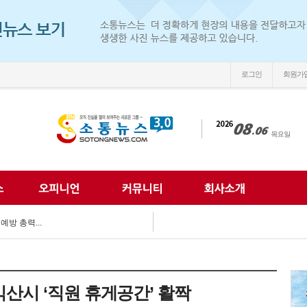
로그인
회원가
우뚝’...
다…'익산 시민아카데...
 어르신 안전 챙겨...
예방 총력...
는 든든한 동반자...
 예찰 '팔 걷어'...
마지를 만나다"...
시장, 폭염 속 ...
익산시 ‘직원 휴게공간’ 활짝
 함께...
나눔문화 확산 앞장...