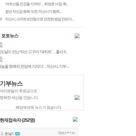
‘어르신들 건강을 지켜라’…최정호 시장, 폭...
청년 자신감 회복·도전, 익산시가 함께...
0
익산시, 스마트보안등으로 안전한 밤길 만든다...
포토뉴스
도날드 만난 익산 고구마 ‘대히트’…출시 9...
나눔을 명예의 전당에 기리다'…익산시, 기부 ...
기부뉴스
여러분들의 후원금으로
행복한 세상을 만듭니다.
해당섹션에 뉴스가 없습니다
현재접속자 (
252
명)