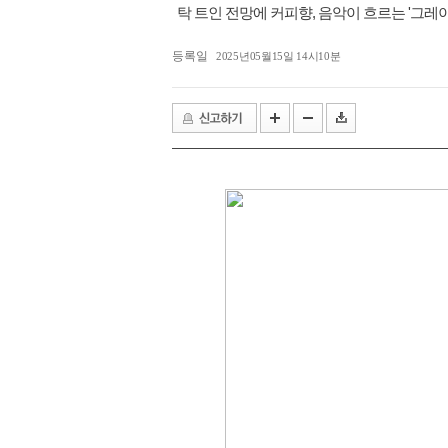
탁 트인 전망에 커피향, 음악이 흐르는 '그
익산시, 동물 신약 개발 전진기지 ‘
등록일
2025년05월15일 14시10분