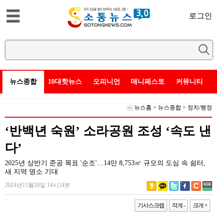
로그인
뉴스종합
10대핫뉴스
오피니언
매니페스토
커뮤니티
뉴스홈
>
뉴스종합
>
정치/행정
‘반백년 숙원’ 소라공원 조성 ‘속도 낸
다’
2025년 상반기 준공 목표 '순조'…14만 8,753㎡ 규모의 도심 속 쉼터,
새 지역 명소 기대
2024년11월28일 14시24분
기사스크랩
작게 -
크게 +