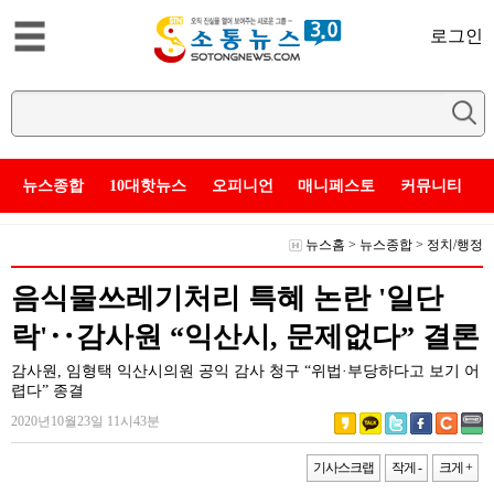
로그인
뉴스종합
10대핫뉴스
오피니언
매니페스토
커뮤니티
뉴스홈
>
뉴스종합
>
정치/행정
음식물쓰레기처리 특혜 논란 '일단
락'‥감사원 “익산시, 문제없다” 결론
감사원, 임형택 익산시의원 공익 감사 청구 “위법·부당하다고 보기 어
렵다” 종결
2020년10월23일 11시43분
기사스크랩
작게 -
크게 +