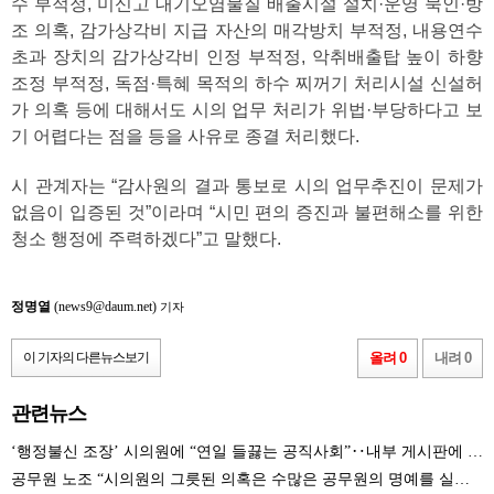
수 부적정, 미신고 대기오염물질 배출시설 설치·운영 묵인·방
조 의혹, 감가상각비 지급 자산의 매각방치 부적정, 내용연수
초과 장치의 감가상각비 인정 부적정, 악취배출탑 높이 하향
조정 부적정, 독점·특혜 목적의 하수 찌꺼기 처리시설 신설허
가 의혹 등에 대해서도 시의 업무 처리가 위법·부당하다고 보
기 어렵다는 점을 등을 사유로 종결 처리했다.
시 관계자는 “감사원의 결과 통보로 시의 업무추진이 문제가
없음이 입증된 것”이라며 “시민 편의 증진과 불편해소를 위한
청소 행정에 주력하겠다”고 말했다.
정명열
(news9@daum.net)
기자
이 기자의 다른뉴스보기
올려 0
내려 0
관련뉴스
‘행정불신 조장’ 시의원에 “연일 들끓는 공직사회”‥내부 게시판에 ‘격문까지’ 등장
공무원 노조 “시의원의 그릇된 의혹은 수많은 공무원의 명예를 실추시켰다” 성토