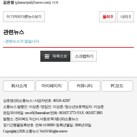
김은영
(plannerjml@naver.com)
기자
이 기자의 다른뉴스보기
올려 0
내려 0
관련뉴스
- 관련뉴스가 없습니다.
목록으로
스크랩하기
회사소개
마이페이지
커뮤니티
PC모드
상호명:(유)소통뉴스 / 사업자번호 : 403-81-42187
소통뉴스 발행인 : 이성춘 / 편집인 : 이성춘 / 청소년보호책임자 : 이성춘
편집국이메일 : news9@hanmail.net /전화 : 063.837.3773 / FAX : 063.837.3883
발행소 : 전라북도 익산시 서동로 98 3층 (유)소통뉴스
정기간행물등록번호 : 전북 아 00009 / 등록년월일 : 2006년 02일
Copyright(c) 2026 소통뉴스 Ver3.0 All rights reserve