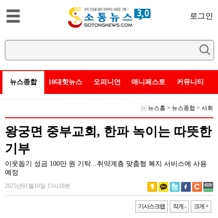
로그인
뉴스종합
10대핫뉴스
오피니언
매니페스토
커뮤니티
뉴스홈
>
뉴스종합
>
사회
왕궁면 중부교회, 한파 녹이는 따뜻한
기부
이웃돕기 성금 100만 원 기탁...취약계층 맞춤형 복지 서비스에 사용
예정
2025년01월10일 13시18분
기사스크랩
작게 -
크게 +