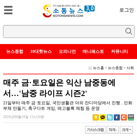
로그인
뉴스종합
10대핫뉴스
오피니언
매니페스토
커뮤니티
뉴스홈
>
뉴스종합
>
사회
매주 금·토요일은 익산 남중동에
서…'남중 라이프 시즌2'
21일부터 매주 금·토요일, 국민생활관 야외 잔디마당에서 진행...민화
부채 만들기, 축구다트 게임, 레고블록 체험 등 운영
2024년06월19일 13시10분
기사스크랩
작게 -
크게 +