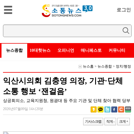
로그인
뉴스종합
10대핫뉴스
오피니언
매니페스토
커뮤니티
뉴스홈
>
뉴스종합
>
정치/행정
익산시의회 김충영 의장, 기관·단체
소통 행보 ‘잰걸음’
상공회의소, 교육지원청, 원광대 등 주요 기관 및 단체 찾아 협력 당부
2026년07월09일 14시20분
기사스크랩
작게 -
크게 +