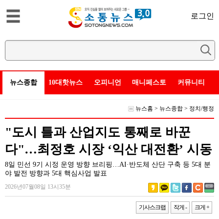
로그인
뉴스종합
10대핫뉴스
오피니언
매니페스토
커뮤니티
뉴스홈
>
뉴스종합
>
정치/행정
"도시 틀과 산업지도 통째로 바꾼
다"…최정호 시장 ‘익산 대전환’ 시동
8일 민선 9기 시정 운영 방향 브리핑…AI·반도체 산단 구축 등 5대 분
야 발전 방향과 5대 핵심사업 발표
2026년07월08일 13시35분
기사스크랩
작게 -
크게 +