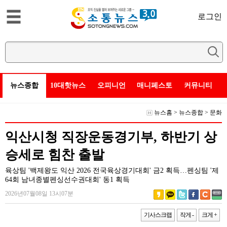
로그인
뉴스종합
10대핫뉴스
오피니언
매니페스토
커뮤니티
뉴스홈
>
뉴스종합
>
문화
익산시청 직장운동경기부, 하반기 상
승세로 힘찬 출발
육상팀 '백제왕도 익산 2026 전국육상경기대회' 금2 획득…펜싱팀 '제
64회 남녀종별펜싱선수권대회' 동1 획득
2026년07월08일 13시07분
기사스크랩
작게 -
크게 +