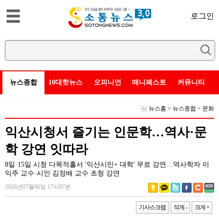
로그인
뉴스종합
10대핫뉴스
오피니언
매니페스토
커뮤니티
뉴스홈
>
뉴스종합
>
문화
익산시청서 즐기는 인문학…역사·문
학 강연 잇따라
8일·15일 시청 다목적홀서 '익산시민+ 대학' 무료 강연…역사학자 이
익주 교수·시인 김정배 교수 초청 강연
2026년07월06일 17시07분
기사스크랩
작게 -
크게 +