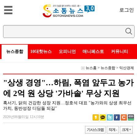
로그인
뉴스종합
10대핫뉴스
오피니언
매니페스토
커뮤니티
뉴스홈
>
뉴스종합
>
익산경제
"상생 경영"…하림, 폭염 앞두고 농가
에 2억 원 상당 '가바솔' 무상 지원
혹서기, 닭의 건강한 성장 지원…정호석 대표 "농가와의 상생 최우선
가치, 동반성장 디딤돌 되길"
2026년06월01일 12시10분
기사스크랩
작게 -
크게 +