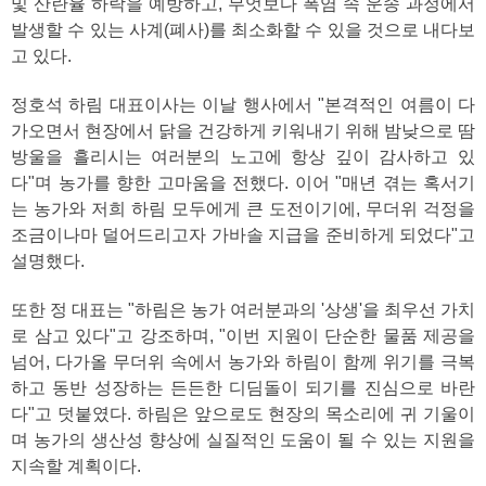
및 산란율 하락을 예방하고, 무엇보다 폭염 속 운송 과정에서
발생할 수 있는 사계(폐사)를 최소화할 수 있을 것으로 내다보
고 있다.
정호석 하림 대표이사는 이날 행사에서 "본격적인 여름이 다
가오면서 현장에서 닭을 건강하게 키워내기 위해 밤낮으로 땀
방울을 흘리시는 여러분의 노고에 항상 깊이 감사하고 있
다"며 농가를 향한 고마움을 전했다. 이어 "매년 겪는 혹서기
는 농가와 저희 하림 모두에게 큰 도전이기에, 무더위 걱정을
조금이나마 덜어드리고자 가바솔 지급을 준비하게 되었다"고
설명했다.
또한 정 대표는 "하림은 농가 여러분과의 '상생'을 최우선 가치
로 삼고 있다"고 강조하며, "이번 지원이 단순한 물품 제공을
넘어, 다가올 무더위 속에서 농가와 하림이 함께 위기를 극복
하고 동반 성장하는 든든한 디딤돌이 되기를 진심으로 바란
다"고 덧붙였다. 하림은 앞으로도 현장의 목소리에 귀 기울이
며 농가의 생산성 향상에 실질적인 도움이 될 수 있는 지원을
지속할 계획이다.