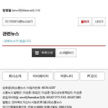
정명열
(news9@daum.net)
기자
이 기자의 다른뉴스보기
올려 0
내려 0
관련뉴스
- 관련뉴스가 없습니다.
목록으로
스크랩하기
회사소개
마이페이지
커뮤니티
PC모드
상호명:(유)소통뉴스 / 사업자번호 : 403-81-42187
소통뉴스 발행인 : 이성춘 / 편집인 : 이성춘 / 청소년보호책임자 : 이성춘
편집국이메일 : news9@hanmail.net /전화 : 063.837.3773 / FAX : 063.837.3883
발행소 : 전라북도 익산시 서동로 98 3층 (유)소통뉴스
정기간행물등록번호 : 전북 아 00009 / 등록년월일 : 2006년 02일