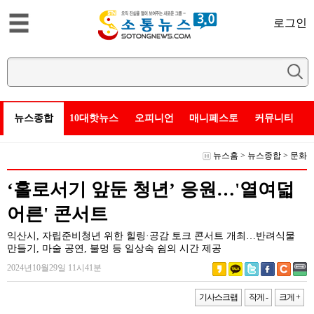
로그인
뉴스종합
10대핫뉴스
오피니언
매니페스토
커뮤니티
뉴스홈
>
뉴스종합
>
문화
‘홀로서기 앞둔 청년’ 응원…'열여덟
어른' 콘서트
익산시, 자립준비청년 위한 힐링·공감 토크 콘서트 개최…반려식물
만들기, 마술 공연, 불멍 등 일상속 쉼의 시간 제공
2024년10월29일 11시41분
기사스크랩
작게 -
크게 +