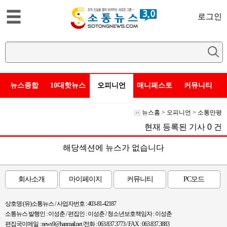
로그인
뉴스종합
10대핫뉴스
오피니언
매니페스토
커뮤니티
뉴스홈
>
오피니언
>
소통만평
현재 등록된 기사
0
건
해당섹션에 뉴스가 없습니다
회사소개
마이페이지
커뮤니티
PC모드
상호명:(유)소통뉴스 / 사업자번호 : 403-81-42187
소통뉴스 발행인 : 이성춘 / 편집인 : 이성춘 / 청소년보호책임자 : 이성춘
편집국이메일 : news9@hanmail.net /전화 : 063.837.3773 / FAX : 063.837.3883