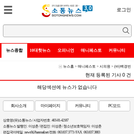
로그인
뉴스종합
10대핫뉴스
오피니언
매니페스토
커뮤니티
뉴스홈
>
매니페스토
>
시의원
>
(바)백경빈
현재 등록된 기사
0
건
해당섹션에 뉴스가 없습니다
회사소개
마이페이지
커뮤니티
PC모드
상호명:(유)소통뉴스 / 사업자번호 : 403-81-42187
소통뉴스 발행인 : 이성춘 / 편집인 : 이성춘 / 청소년보호책임자 : 이성춘
편집국이메일 : news9@hanmail.net /전화 : 063.837.3773 / FAX : 063.837.3883