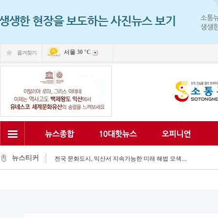
서울
30 °C
즐겨찾기
익산 민-관, K-문화도시 도약 '맞손'
익산, 머무는 농촌 관광으로 활력 되찾는다...
뉴스티커
전국 문화도시, 익산서 지속가능한 미래 해법 모색...
익산시, 시민 중심 중장기 복지계획 마련 박차...
익산시립예술단, '예술아, 놀자'로 여름방학 추억 선...
익산시, 고립가구 발굴·지원 역량강화...
익산시, 8월 안전점검의 날 민관 합동 캠페인 펼쳐...
익산글로벌문화관, 그림과 축제로 세계문화 잇다...
익산 '모현삼성치과', 나눔으로 이웃사랑 실천...