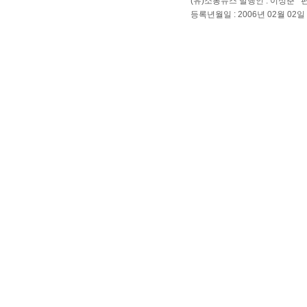
(유)소통뉴스 발행인 : 이성춘 
등록년월일 : 2006년 02월 02일 Cop