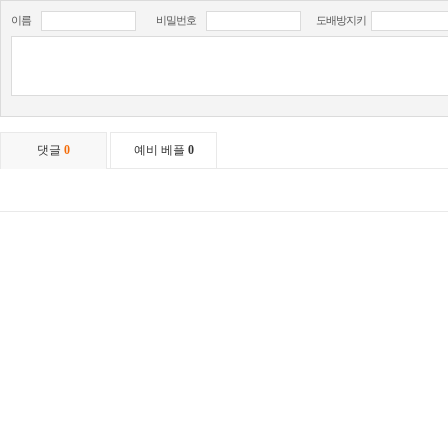
이름
비밀번호
도배방지키
댓글
0
예비 베플
0