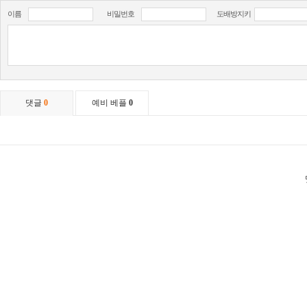
이름
비밀번호
도배방지키
댓글
0
예비 베플
0