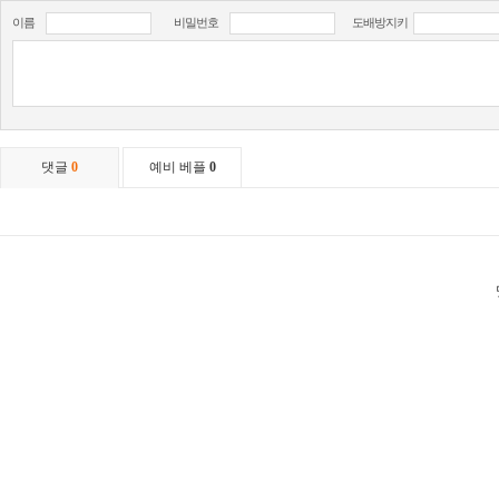
이름
비밀번호
도배방지키
댓글
0
예비 베플
0