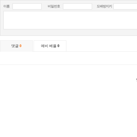
이름
비밀번호
도배방지키
댓글
0
예비 베플
0