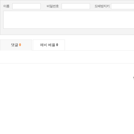
이름
비밀번호
도배방지키
댓글
0
예비 베플
0