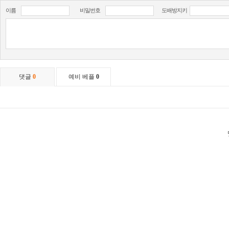
이름
비밀번호
도배방지키
댓글
0
예비 베플
0