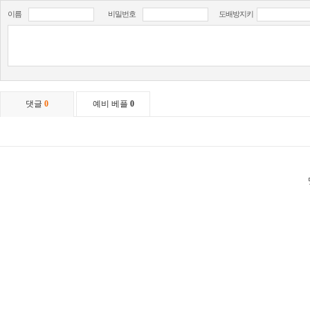
이름
비밀번호
도배방지키
댓글
0
예비 베플
0