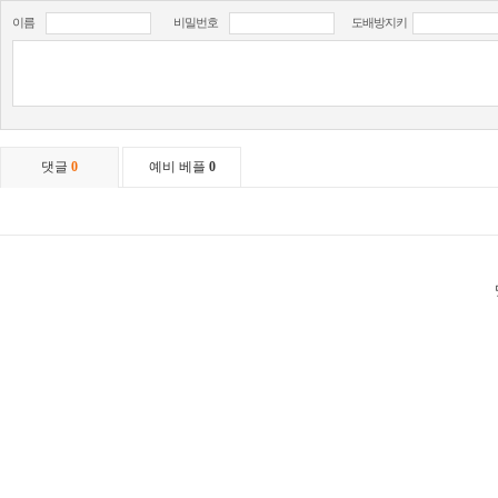
이름
비밀번호
도배방지키
댓글
0
예비 베플
0