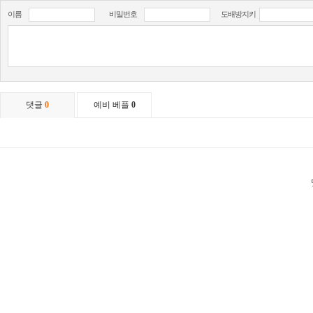
이름
비밀번호
도배방지키
댓글
0
예비 베플
0