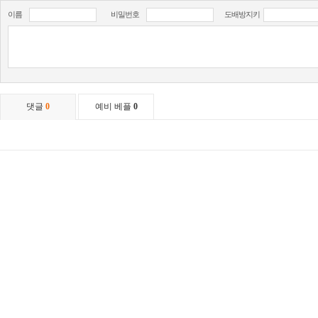
이름
비밀번호
도배방지키
댓글
0
예비 베플
0