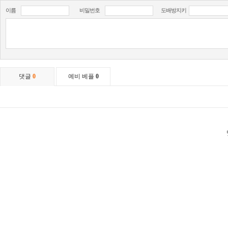
이름
비밀번호
도배방지키
댓글
0
예비 베플
0