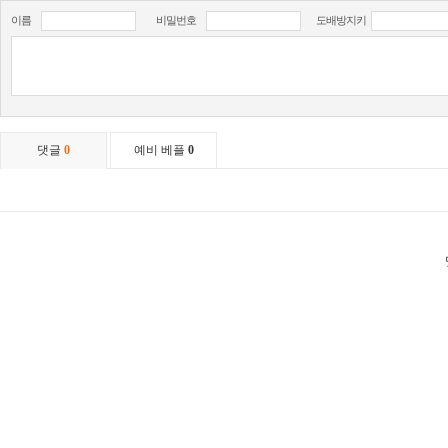
이름
비밀번호
도배방지키
댓글
0
예비 베플
0