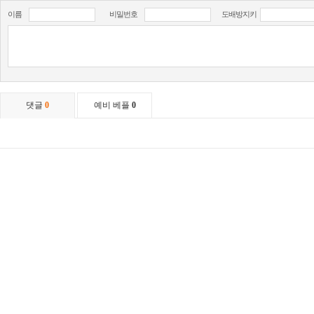
이름
비밀번호
도배방지키
댓글
0
예비 베플
0