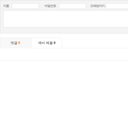
이름
비밀번호
도배방지키
댓글
0
예비 베플
0