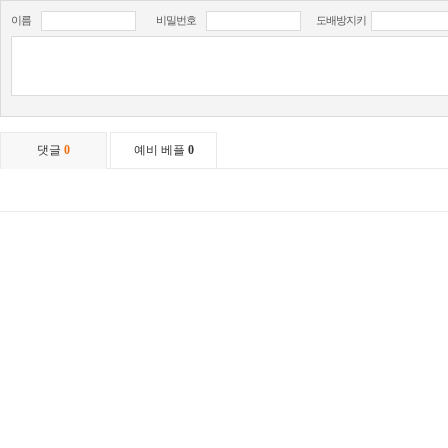
이름
비밀번호
도배방지키
댓글
0
예비 베플
0