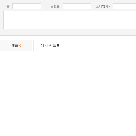
이름
비밀번호
도배방지키
댓글
0
예비 베플
0