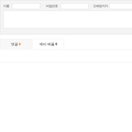
이름
비밀번호
도배방지키
댓글
0
예비 베플
0