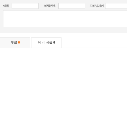
이름
비밀번호
도배방지키
댓글
0
예비 베플
0